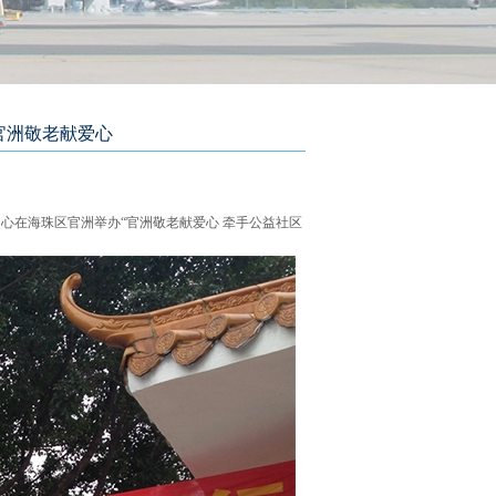
官洲敬老献爱心
中心在海珠区官洲举办“官洲敬老献爱心 牵手公益社区