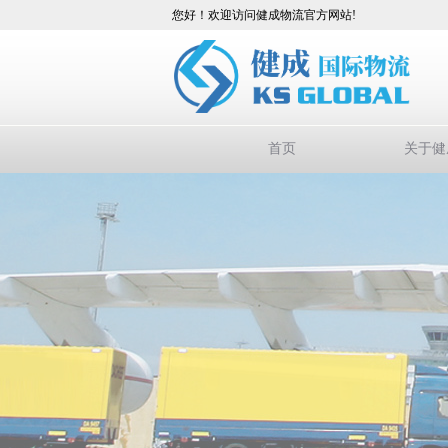
您好！欢迎访问健成物流官方网站!
首页
关于健